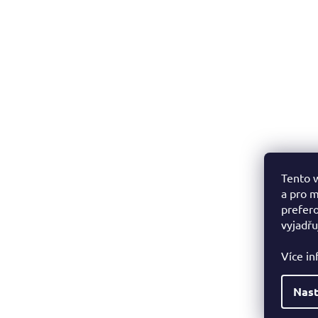
Tento w
a pro m
prefero
vyjadřu
Více i
Nast