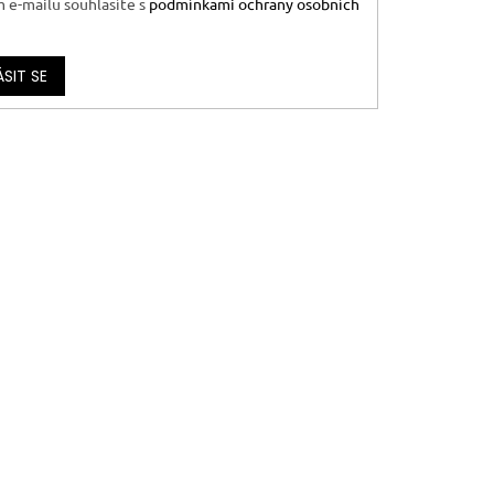
 e-mailu souhlasíte s
podmínkami ochrany osobních
ÁSIT SE