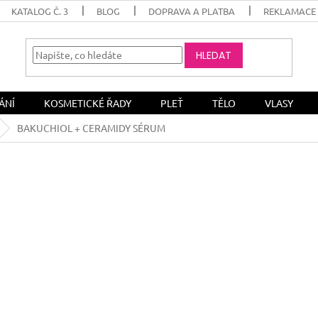
KATALOG Č. 3
BLOG
DOPRAVA A PLATBA
REKLAMACE 
HLEDAT
ÁNÍ
KOSMETICKÉ ŘADY
PLEŤ
TĚLO
VLASY
BAKUCHIOL + CERAMIDY SÉRUM