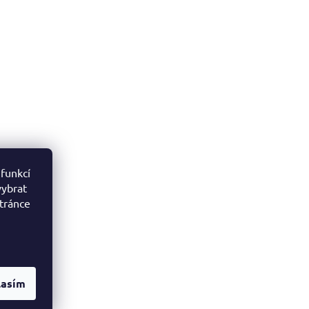
 funkcí
vybrat
stránce
lasím