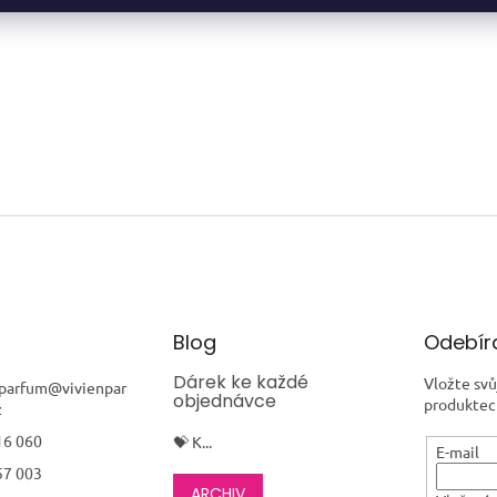
Blog
Odebíra
Dárek ke každé
Vložte svů
nparfum
@
vivienpar
objednávce
produktec
z
16 060
💝 K...
E-mail
57 003
ARCHIV