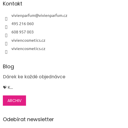
a
Kontakt
t
í
vivienparfum
@
vivienparfum.cz
495 216 060
608 957 003
viviencosmetics.cz
viviencosmetics.cz
Blog
Dárek ke každé objednávce
💝 K...
ARCHIV
Odebírat newsletter