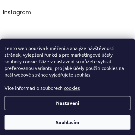
Instagram
Tento web používá k měření a analýze návštěvnosti
Sledovat na Instagramu
stránek, vylepšení funkcí a pro marketingové účely
soubory cookie. Níže v nastavení si můžete vybrat
preferovanou variantu, pro jaké účely použití cookies na
domů
naší webové stránce vyjadřujete souhlas.
Více informací o souborech
cookies
Vytvořil Shoptet
Nastavení
Copyright 2026
VIVIEN cosmetics
. Všechna práva vyhrazena.
Souhlasím
Upravit nastavení cookies