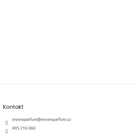
Z
á
p
a
Kontakt
t
í
vivienparfum
@
vivienparfum.cz
495 216 060