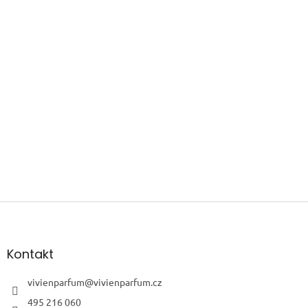
Z
á
p
a
Kontakt
t
í
vivienparfum
@
vivienparfum.cz
495 216 060