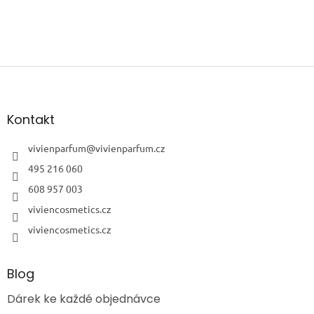
Z
á
p
a
Kontakt
t
í
vivienparfum
@
vivienparfum.cz
495 216 060
608 957 003
viviencosmetics.cz
viviencosmetics.cz
Blog
Dárek ke každé objednávce