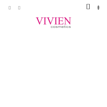
Přejít
NÁKUP
na
obsah
KOŠÍK