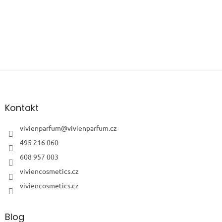
Z
á
p
a
Kontakt
t
í
vivienparfum
@
vivienparfum.cz
495 216 060
608 957 003
viviencosmetics.cz
viviencosmetics.cz
Blog