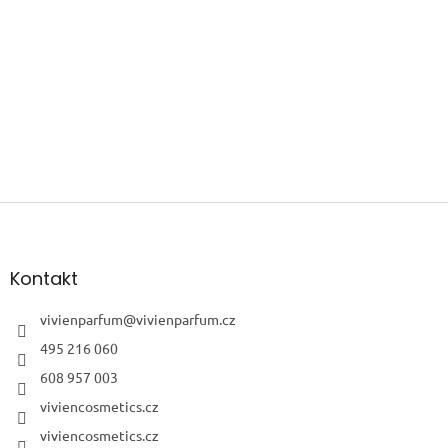
Z
á
p
a
Kontakt
t
í
vivienparfum
@
vivienparfum.cz
495 216 060
608 957 003
viviencosmetics.cz
viviencosmetics.cz