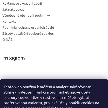
Reklamace a vrácení zboží
Jak nakupovat
Všeobecné obchodní podmínky
Kontakty
Podmínky ochrany osobních údajů
Zásady používání souborů cookies
O NÁS
Instagram
Tento web používá k měření a analýze návštěvnosti
Sledovat na Instagramu
stránek, vylepšení funkcí a pro marketingové účely
soubory cookie. Níže v nastavení si můžete vybrat
preferovanou variantu, pro jaké účely použití cookies na
domů
naší webové stránce vyjadřujete souhlas.