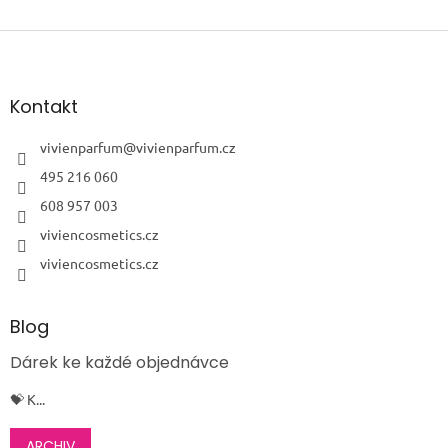
Z
á
p
a
Kontakt
t
í
vivienparfum
@
vivienparfum.cz
495 216 060
608 957 003
viviencosmetics.cz
viviencosmetics.cz
Blog
Dárek ke každé objednávce
💝 K...
ARCHIV