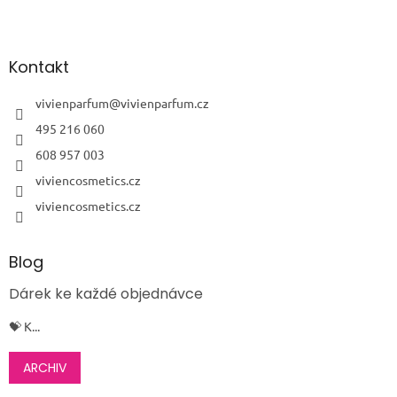
Z
á
p
a
Kontakt
t
í
vivienparfum
@
vivienparfum.cz
495 216 060
608 957 003
viviencosmetics.cz
viviencosmetics.cz
Blog
Dárek ke každé objednávce
💝 K...
ARCHIV