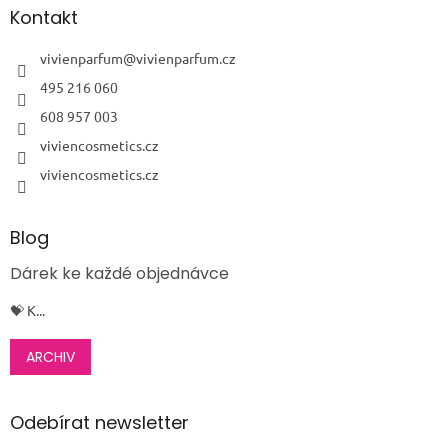
a
Kontakt
t
í
vivienparfum
@
vivienparfum.cz
495 216 060
608 957 003
viviencosmetics.cz
viviencosmetics.cz
Blog
Dárek ke každé objednávce
💝 K...
ARCHIV
Odebírat newsletter