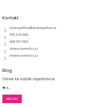
Z
á
p
a
Kontakt
t
í
vivienparfum
@
vivienparfum.cz
495 216 060
608 957 003
viviencosmetics.cz
viviencosmetics.cz
Blog
Dárek ke každé objednávce
💝 K...
ARCHIV