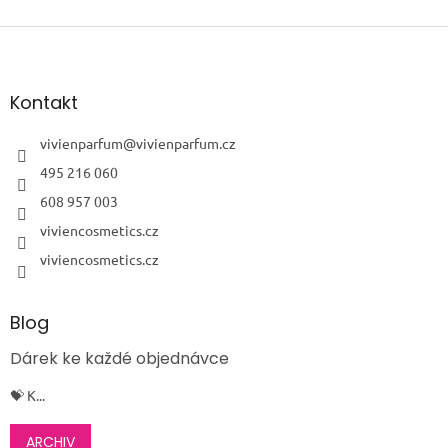
Z
á
p
a
Kontakt
t
í
vivienparfum
@
vivienparfum.cz
495 216 060
608 957 003
viviencosmetics.cz
viviencosmetics.cz
Blog
Dárek ke každé objednávce
💝 K...
ARCHIV