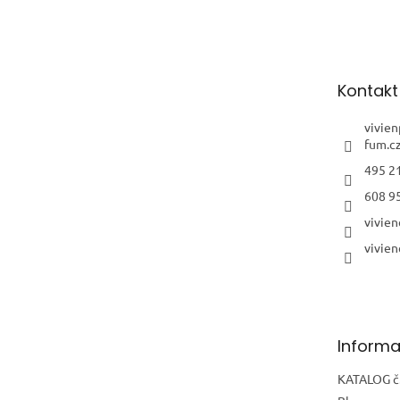
á
p
a
t
Kontakt
í
vivie
fum.c
495 2
608 9
vivien
vivien
Informa
KATALOG č.