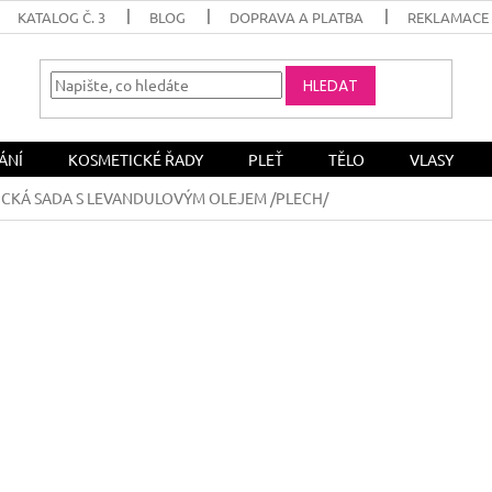
KATALOG Č. 3
BLOG
DOPRAVA A PLATBA
REKLAMACE 
HLEDAT
ÁNÍ
KOSMETICKÉ ŘADY
PLEŤ
TĚLO
VLASY
CKÁ SADA S LEVANDULOVÝM OLEJEM /PLECH/