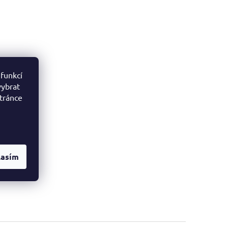
 funkcí
vybrat
stránce
lasím