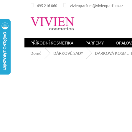
Přejít
495 216 060
vivienparfum@vivienparfum.cz
na
obsah
PŘÍRODNÍ KOSMETIKA
PARFÉMY
OPALOV
Domů
DÁRKOVÉ SADY
DÁRKOVÁ KOSMETI