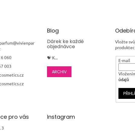
Blog
Odebíra
Dárek ke každé
Vložte svů
nparfum
@
vivienpar
objednávce
produktec
z
16 060
💝 K...
E-mail
57 003
ARCHIV
Vložením
cosmetics.cz
údajů
cosmetics.cz
PŘIHL
ce pro vás
Instagram
 3