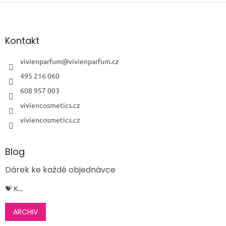
Z
á
p
a
Kontakt
t
í
vivienparfum
@
vivienparfum.cz
495 216 060
608 957 003
viviencosmetics.cz
viviencosmetics.cz
Blog
Dárek ke každé objednávce
💝 K...
ARCHIV