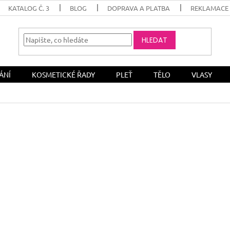
KATALOG Č. 3
BLOG
DOPRAVA A PLATBA
REKLAMACE 
HLEDAT
ÁNÍ
KOSMETICKÉ ŘADY
PLEŤ
TĚLO
VLASY