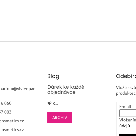
Blog
Odebíra
Dárek ke každé
Vložte svů
nparfum
@
vivienpar
objednávce
produktec
z
16 060
💝 K...
E-mail
57 003
ARCHIV
Vložením
cosmetics.cz
údajů
cosmetics.cz