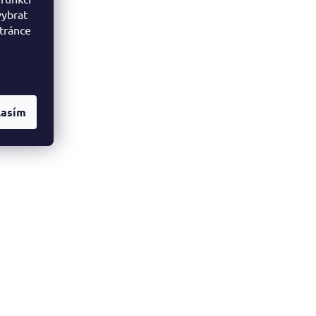
vybrat
stránce
lasím