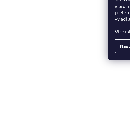
a pro m
prefero
vyjadřu
Více i
Nast