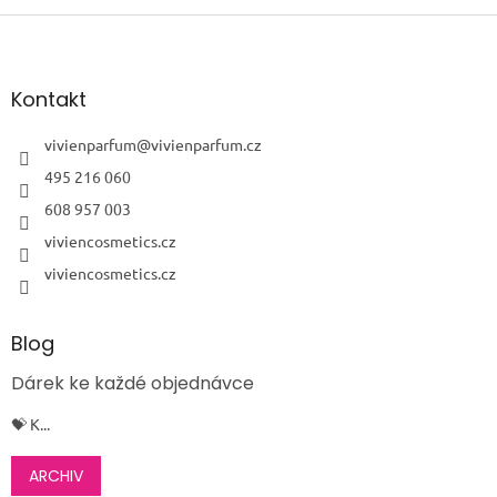
Z
á
p
a
Kontakt
t
í
vivienparfum
@
vivienparfum.cz
495 216 060
608 957 003
viviencosmetics.cz
viviencosmetics.cz
Blog
Dárek ke každé objednávce
💝 K...
ARCHIV