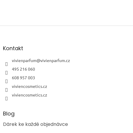
Z
á
p
a
Kontakt
t
í
vivienparfum
@
vivienparfum.cz
495 216 060
608 957 003
viviencosmetics.cz
viviencosmetics.cz
Blog
Dárek ke každé objednávce