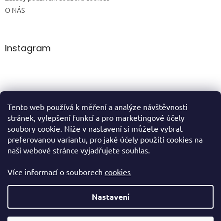
O NÁS
Instagram
Tento web používá k měření a analýze návštěvnosti
Sledovat na Instagramu
stránek, vylepšení funkcí a pro marketingové účely
soubory cookie. Níže v nastavení si můžete vybrat
preferovanou variantu, pro jaké účely použití cookies na
domů
naší webové stránce vyjadřujete souhlas.
Více informací o souborech
cookies
Vytvořil Shoptet
Nastavení
Copyright 2026
VIVIEN cosmetics
. Všechna práva vyhrazena.