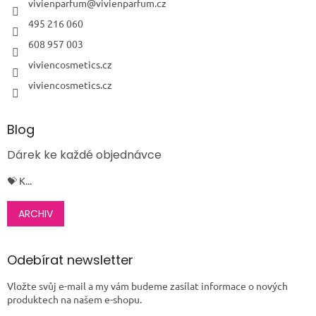
í
vivienparfum
@
vivienparfum.cz
495 216 060
608 957 003
viviencosmetics.cz
viviencosmetics.cz
Blog
Dárek ke každé objednávce
💝 K...
ARCHIV
Odebírat newsletter
Vložte svůj e-mail a my vám budeme zasílat informace o nových
produktech na našem e-shopu.