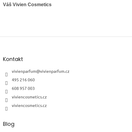
Váš
Vivien Cosmetics
Z
á
p
a
Kontakt
t
í
vivienparfum
@
vivienparfum.cz
495 216 060
608 957 003
viviencosmetics.cz
viviencosmetics.cz
Blog