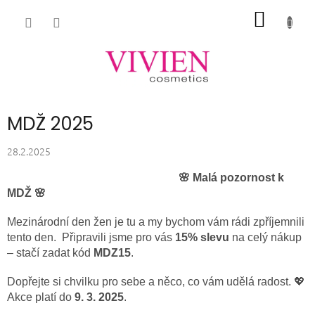
Přejít
NÁKUP
na
obsah
KOŠÍK
MDŽ 2025
28.2.2025
🌸 Malá pozornost k
MDŽ 🌸
Mezinárodní den žen je tu a my bychom vám rádi zpříjemnili
tento den.
Připravili jsme pro vás
15% slevu
na celý nákup
– stačí zadat kód
MDZ15
.
Dopřejte si chvilku pro sebe a něco, co vám udělá radost. 💖
Akce platí do
9. 3. 2025
.