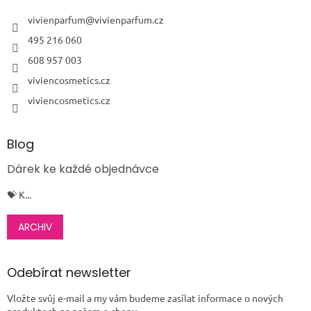
t
í
vivienparfum
@
vivienparfum.cz
495 216 060
608 957 003
viviencosmetics.cz
viviencosmetics.cz
Blog
Dárek ke každé objednávce
💝 K...
ARCHIV
Odebírat newsletter
Vložte svůj e-mail a my vám budeme zasílat informace o nových
produktech na našem e-shopu.