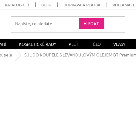
KATALOG Č. 3
BLOG
DOPRAVA A PLATBA
REKLAMACE 
HLEDAT
ÁNÍ
KOSMETICKÉ ŘADY
PLEŤ
TĚLO
VLASY
koupele
SŮL DO KOUPELE S LEVANDULOVÝM OLEJEM BT Premium