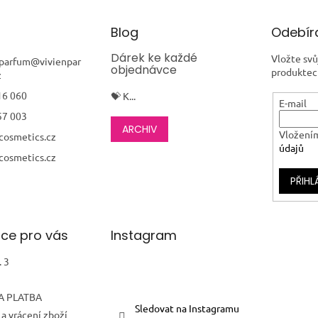
Blog
Odebíra
Dárek ke každé
Vložte svů
nparfum
@
vivienpar
objednávce
produktec
z
16 060
💝 K...
E-mail
57 003
ARCHIV
Vložením
cosmetics.cz
údajů
cosmetics.cz
PŘIHL
ce pro vás
Instagram
 3
A PLATBA
Sledovat na Instagramu
a vrácení zboží