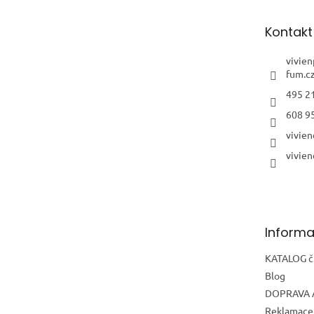
a
t
Kontakt
í
vivie
fum.c
495 2
608 9
vivien
vivien
Informa
KATALOG č.
Blog
DOPRAVA 
Reklamace 