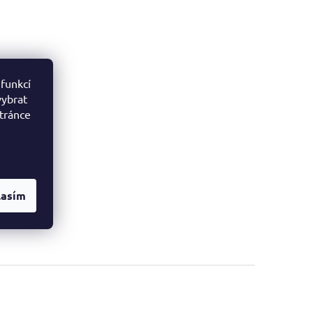
 funkcí
vybrat
stránce
lasím