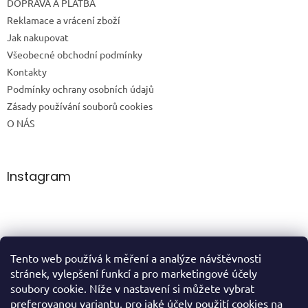
DOPRAVA A PLATBA
Reklamace a vrácení zboží
Jak nakupovat
Všeobecné obchodní podmínky
Kontakty
Podmínky ochrany osobních údajů
Zásady používání souborů cookies
O NÁS
Instagram
Tento web používá k měření a analýze návštěvnosti
Sledovat na Instagramu
stránek, vylepšení funkcí a pro marketingové účely
soubory cookie. Níže v nastavení si můžete vybrat
preferovanou variantu, pro jaké účely použití cookies na