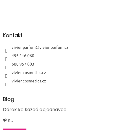
Z
á
p
a
Kontakt
t
í
vivienparfum
@
vivienparfum.cz
495 216 060
608 957 003
viviencosmetics.cz
viviencosmetics.cz
Blog
Dárek ke každé objednávce
💝 K...