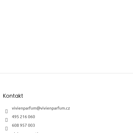
Z
á
p
a
Kontakt
t
í
vivienparfum
@
vivienparfum.cz
495 216 060
608 957 003